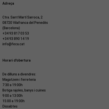
Adreça
Ctra. Sant Martí Sarroca, 2
08720 Vilafranca del Penedès
(Barcelona)
+34 93 817 03 53
+34 93 890 14 19
info@feca.cat
Horari d'obertura
De dilluns a divendres:
Magatzem i ferreteria
7:30 a 19:00h
Botiga rajoles, banys i cuines
9:00 a 13:00h
15:00 a 19:00h
Dissabtes