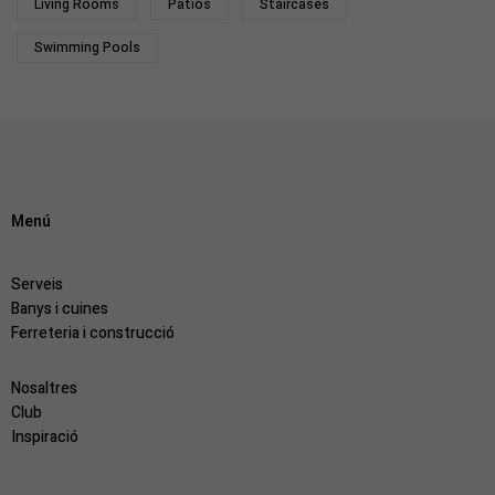
Living Rooms
Patios
Staircases
Swimming Pools
Menú
Serveis
Banys i cuines
Ferreteria i construcció
Nosaltres
Club
Inspiració